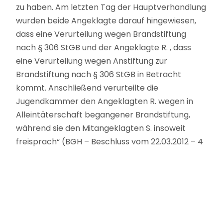
zu haben. Am letzten Tag der Hauptverhandlung
wurden beide Angeklagte darauf hingewiesen,
dass eine Verurteilung wegen Brandstiftung
nach § 306 StGB und der Angeklagte R. , dass
eine Verurteilung wegen Anstiftung zur
Brandstiftung nach § 306 StGB in Betracht
kommt. Anschließend verurteilte die
Jugendkammer den Angeklagten R. wegen in
Alleintäterschaft begangener Brandstiftung,
während sie den Mitangeklagten S. insoweit
freisprach“ (BGH – Beschluss vom 22.03.2012 – 4
StR 651/11).
Dies hielt aus den folgenden Gründen
revisionsrechtlicher Kontrolle nicht stand:
„Diese Verfahrensweise verletzt § 265 Abs. 1