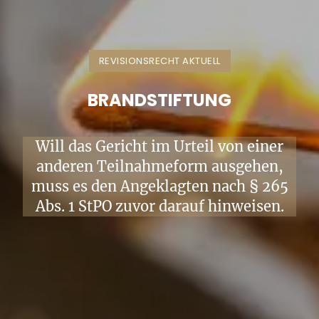
REVISIONSRECHT AKTUELL
BRANDSTIFTUNG
Will das Gericht im Urteil von einer
anderen Teilnahmeform ausgehen,
muss es den Angeklagten nach § 265
Abs. 1 StPO zuvor darauf hinweisen.