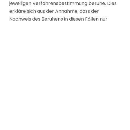
jeweiligen Verfahrensbestimmung beruhe. Dies
erkläre sich aus der Annahme, dass der
Nachweis des Beruhens in diesen Fällen nur
schwer geführt werden könne. „Verlangt man
trotzdem eine Darlegung, dass sich die
Beschränkung des Zugangs zum Sitzungssaal
auch realisiert hat, so läuft dies letztlich darauf
hinaus, eine Darlegung der Beruhensfrage zu
verlangen. Dies ist mit dem Institut des
absoluten Revisionsgrundes
nicht vereinbar“
(OLG Celle 2. Senat für Bußgeldsachen,
Beschluss vom 01.06.2012, 322 SsBs 131/12).
Schlagwörter
Öffentlichkeit