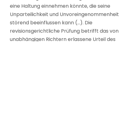
eine Haltung einnehmen könnte, die seine
Unparteilichkeit und Unvoreingenommenheit
störend beeinflussen kann (…). Die
revisionsgerichtliche Prüfung betrifft das von
unabhängigen Richtern erlassene Urteil des
Landgerichts. Welcher Sitzungsstaatsanwalt am
Verfahren mitgewirkt hat, ist hierbei in der Regel
ohne Bedeutung und vermag deshalb die
Einstellung des das Urteil prüfenden
Revisionsrichters nicht zu beeinflussen (…)“ (BGH,
Beschl. v. 26. 5. 2011 – 5 StR 165/11).
323
Bewertungen auf ProvenExpert.com
Strafverteidigung: