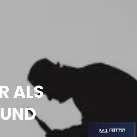
R ALS
RUND