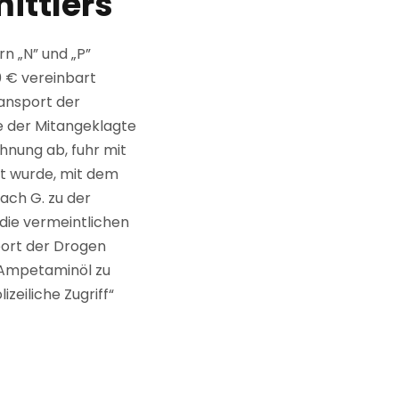
ittlers
n „N” und „P”
0 € vereinbart
ansport der
e der Mitangeklagte
hnung ab, fuhr mit
t wurde, mit dem
ach G. zu der
die vermeintlichen
port der Drogen
g Ampetaminöl zu
zeiliche Zugriff“
ttler hat das
hlerhaft, denn die