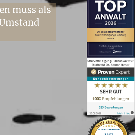
en muss als
 Umstand