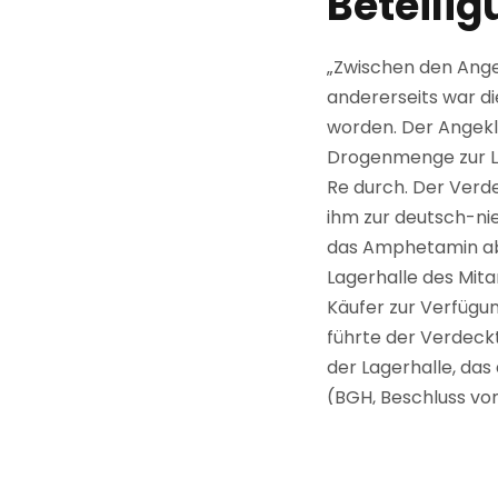
Beteilig
„Zwischen den Angek
andererseits war d
worden. Der Angekl
Drogenmenge zur La
Re durch. Der Verde
ihm zur deutsch-ni
das Amphetamin abtr
Lagerhalle des Mit
Käufer zur Verfügu
führte der Verdeck
der Lagerhalle, das 
(BGH, Beschluss vom
Diese nicht ganz un
Landgericht bei Bem