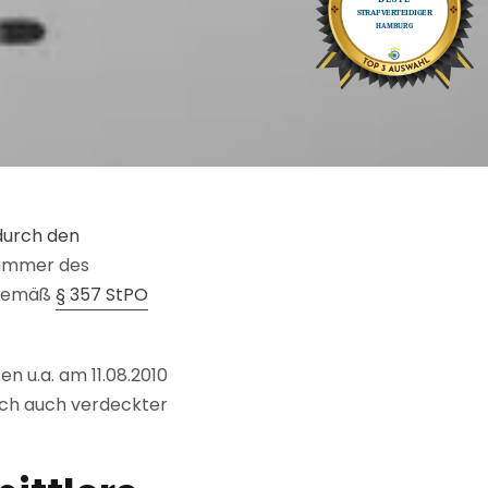
 durch den
Kammer des
h gemäß
§ 357 StPO
 u.a. am 11.08.2010
och auch verdeckter