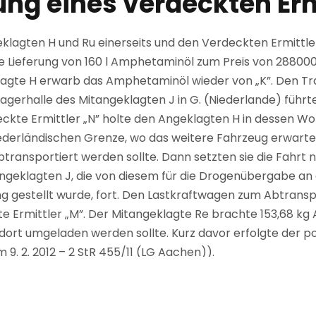
ung eines verdeckten Erm
lagten H und Ru einerseits und den Verdeckten Ermittler
ie Lieferung von 160 l Amphetaminöl zum Preis von 28800
agte H erwarb das Amphetaminöl wieder von „K”. Den Tr
gerhalle des Mitangeklagten J in G. (Niederlande) führt
ckte Ermittler „N” holte den Angeklagten H in dessen Wo
ederländischen Grenze, wo das weitere Fahrzeug erwarte
ansportiert werden sollte. Dann setzten sie die Fahrt n
angeklagten J, die von diesem für die Drogenübergabe an 
ng gestellt wurde, fort. Den Lastkraftwagen zum Abtrans
te Ermittler „M”. Der Mitangeklagte Re brachte 153,68 k
dort umgeladen werden sollte. Kurz davor erfolgte der poli
 9. 2. 2012 – 2 StR 455/11 (LG Aachen)).
wesentliche Beteiligung gleich mehrerer verdeckter Ermi
essung der Strafe unberücksichtigt gelassen. Dies war fe