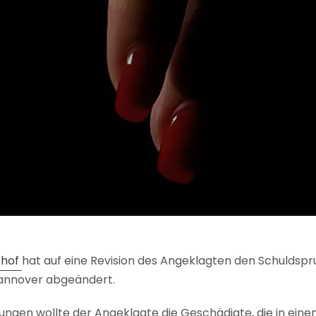
shof
hat auf eine Revision des Angeklagten den Schuldspru
Hannover abgeändert.
lungen wollte der Angeklagte die Geschädigte, die in ei