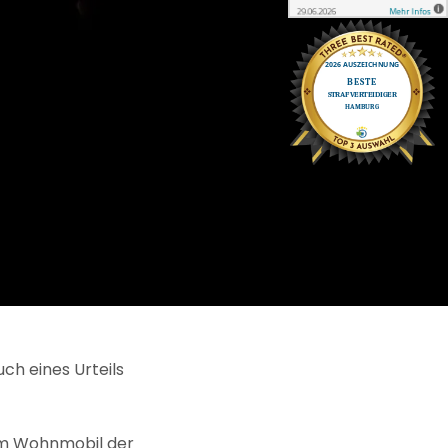
ch eines Urteils
nem Wohnmobil der