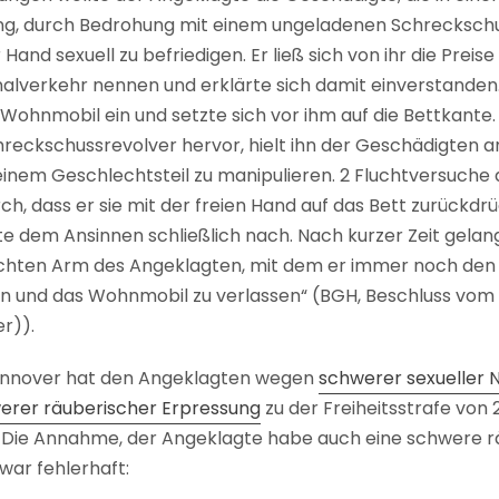
ing, durch Bedrohung mit einem ungeladenen Schrecksch
 Hand sexuell zu befriedigen. Er ließ sich von ihr die Preis
alverkehr nennen und erklärte sich damit einverstanden. 
Wohnmobil ein und setzte sich vor ihm auf die Bettkante.
reckschussrevolver hervor, hielt ihn der Geschädigten a
seinem Geschlechtsteil zu manipulieren. 2 Fluchtversuche
h, dass er sie mit der freien Hand auf das Bett zurückdr
 dem Ansinnen schließlich nach. Nach kurzer Zeit gelang 
ten Arm des Angeklagten, mit dem er immer noch den R
 und das Wohnmobil zu verlassen“ (BGH, Beschluss vom 18.
r)).
annover hat den Angeklagten wegen
schwerer sexueller 
erer räuberischer Erpressung
zu der Freiheitsstrafe von 
. Die Annahme, der Angeklagte habe auch eine schwere 
war fehlerhaft: