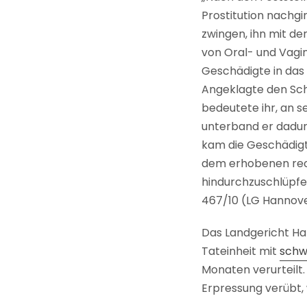
Prostitution nachg
zwingen, ihn mit der
von Oral- und Vagin
Geschädigte in das 
Angeklagte den Sch
bedeutete ihr, an 
unterband er dadurc
kam die Geschädigte
dem erhobenen rech
hindurchzuschlüpfen
467/10 (LG Hannove
Das Landgericht H
Tateinheit mit
schw
Monaten verurteilt
Erpressung verübt, 