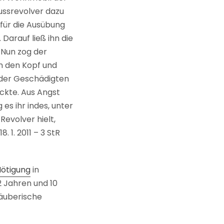
ussrevolver dazu
e für die Ausübung
Darauf ließ ihn die
 Nun zog der
n den Kopf und
 der Geschädigten
ückte. Aus Angst
es ihr indes, unter
evolver hielt,
 1. 2011 – 3 StR
Nötigung
in
2 Jahren und 10
räuberische