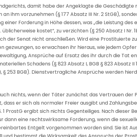
ndgerichts, damit habe der Angeklagte die Geschädigte n
 an ihm vorzunehmen (§ 177 Absatz III Nr. 2 StGB), sonde
 einer Forderung in Höhe dessen, was „die Leistung des
 üblicherweise kostet”, zu verzichten (§ 250 Absatz I Nr. 
ich der Senat nicht anschließen. Wird eine Prostituierte 
en gezwungen, so erwachsen ihr hieraus, wie jedem Opfer 
ewaltigung, Ansprüche auf Ersatz des ihr durch die Tat 
ateriellen Schadens (§ 823 Absatz I, BGB § 823 Absatz II 1
B, § 253 BGB). Dienstvertragliche Ansprüche werden hierd
uch nichts, wenn der Täter zunächst das Vertrauen der P
, dass er sich als normaler Freier ausgibt und Zahlungsbe
 S. 1 ProstG ergibt sich nichts Gegenteiliges. Nach dieser
 nur dann eine rechtswirksame Forderung, wenn die sexue
ereinbartes Entgelt vorgenommen worden sind. Sie ist A
GB und bestimmt die Wirksamkeit des Anspruchs der Prosti