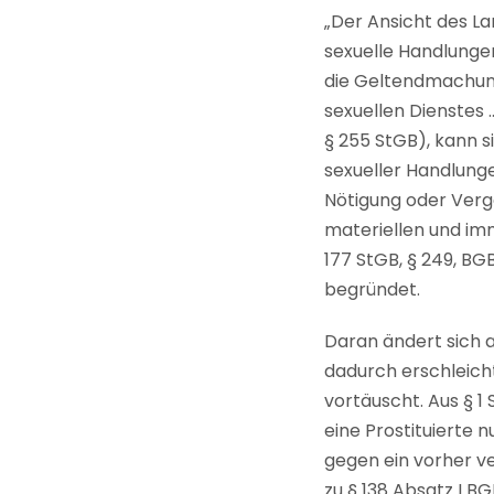
„Der Ansicht des La
sexuelle Handlungen
die Geltendmachung
sexuellen Dienstes …
§ 255 StGB), kann s
sexueller Handlung
Nötigung oder Verg
materiellen und imm
177 StGB, § 249, BG
begründet.
Daran ändert sich a
dadurch erschleicht
vortäuscht. Aus § 1
eine Prostituierte
gegen ein vorher v
zu § 138 Absatz I B