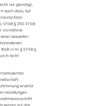
icht nur genötigt,
rn auch dazu, auf
 erwünschten
1b, STGB § 253, STGB
zur Vornahme
einer sexuellen
entstandenen
 BGB i.V.m. § STGB §
urch nicht
rostituierten
reitschaft
 Bestimmung erwirbt
llen Handlungen
usnahmevorschrift
tuierten auf das