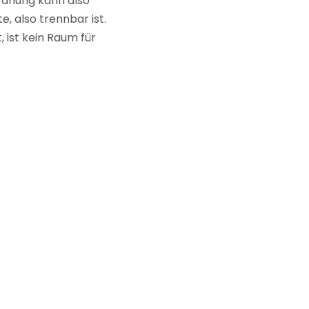
dnung kann also
, also trennbar ist.
ist kein Raum für
er
 auszuschließen,