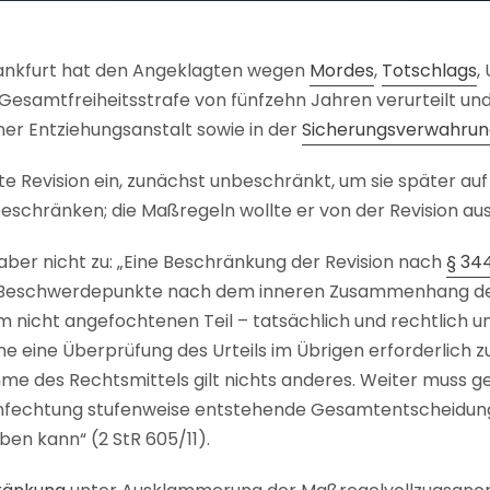
rankfurt hat den Angeklagten wegen
Mordes
,
Totschlags
,
 Gesamtfreiheitsstrafe von fünfzehn Jahren verurteilt und
ner Entziehungsanstalt sowie in der
Sicherungsverwahrun
e Revision ein, zunächst unbeschränkt, um sie später auf
beschränken; die Maßregeln wollte er von der Revision a
aber nicht zu: „Eine Beschränkung der Revision nach
§ 344
ie Beschwerdepunkte nach dem inneren Zusammenhang des
m nicht angefochtenen Teil – tatsächlich und rechtlich u
 eine Überprüfung des Urteils im Übrigen erforderlich z
me des Rechtsmittels gilt nichts anderes. Weiter muss ge
anfechtung stufenweise entstehende Gesamtentscheidung
en kann“ (2 StR 605/11).