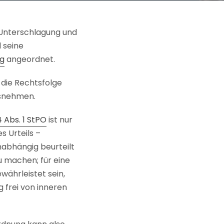
 Unterschlagung und
 seine
g
angeordnet.
 die Rechtsfolge
usnehmen.
 Abs. 1 StPO
ist nur
 Urteils –
nabhängig beurteilt
u machen; für eine
währleistet sein,
 frei von inneren