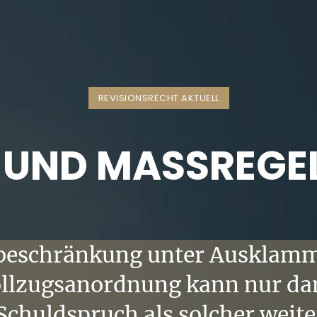
REVISIONSRECHT AKTUELL
 UND MASSREGEL
beschränkung unter Ausklam
llzugsanordnung kann nur dan
Schuldspruch als solcher weite