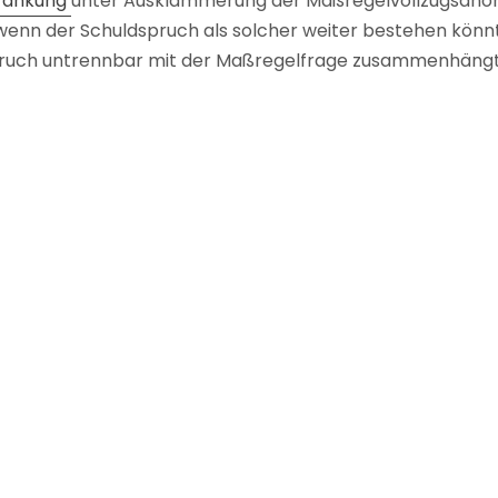
hränkung
unter Ausklammerung der Maßregelvollzugsanor
wenn der Schuldspruch als solcher weiter bestehen könnte
uch untrennbar mit der Maßregelfrage zusammenhängt, 
 hier. Der Angeklagte tötete zwei Menschen aufgrund sein
, es lag eine sogenannte „Symptomtat“ vor. Es war nicht
rliegen der Schuldspruch anders ausgefallen wäre.
Schlagwörter
Unterbringung