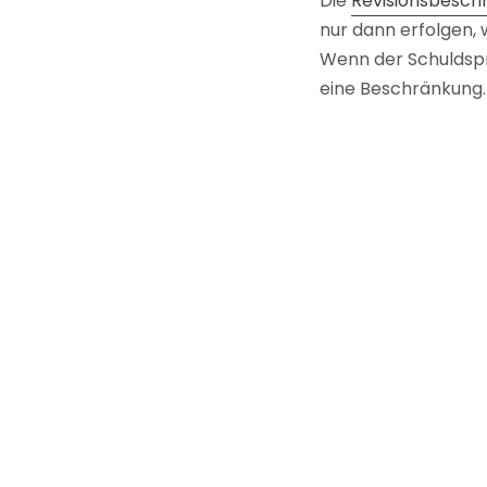
Die
Revisionsbesc
nur dann erfolgen, 
Wenn der Schuldspr
eine Beschränkung.
Und so lag der Fall
Drogenabhängigkeit
dass ohne deren Vo