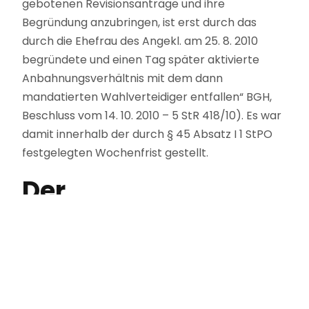
gebotenen Revisionsanträge und ihre
Begründung anzubringen, ist erst durch das
durch die Ehefrau des Angekl. am 25. 8. 2010
begründete und einen Tag später aktivierte
Anbahnungsverhältnis mit dem dann
mandatierten Wahlverteidiger entfallen“ BGH,
Beschluss vom 14. 10. 2010 – 5 StR 418/10). Es war
damit innerhalb der durch § 45 Absatz I 1 StPO
festgelegten Wochenfrist gestellt.
Der
Wiedereinsetzungsan
war auch begründet:
„Den Angeklagten trifft an der Versäumung der
Revisionsbegründungsfrist durch den