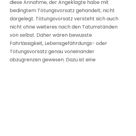
diese Annahme, der Angeklagte habe mit
bedingtem Tötungsvorsatz gehandelt, nicht
dargelegt. Tötungsvorsatz versteht sich auch
nicht ohne weiteres nach den Tatumständen
von selbst. Daher wären bewusste
Fahrlässigkeit, Lebensgefährdungs- oder
Tötungsvorsatz genau voneinander
abzugrenzen gewesen. Dazu ist eine
Gesamtschau aller bedeutsamen objektiven und
subjektiven Tatumstände erforderlich. In der
Rechtsprechung ist zwar anerkannt, dass bei
äußerst gefährlichen Gewalthandlungen der
Schluss auf einen bedingten Tötungsvorsatz
nahe liegt (vgl. BGH NStZ 2010, 511, 512); ein
zwingender Schluss folgt daraus aber noch
nicht. War der Täter – wie hier – zur Tatzeit
durch Alkohol oder Medikamente erheblich in