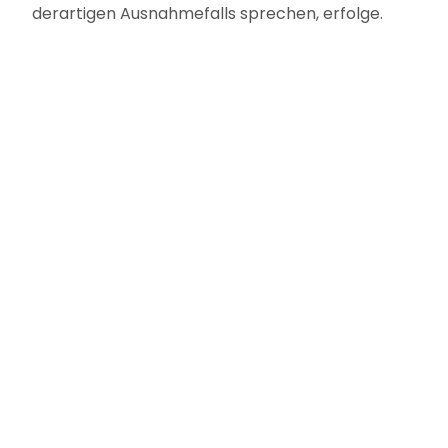
derartigen Ausnahmefalls sprechen, erfolge.
Die Darstellung der Strafzumessung in den
Urteilsgründen muss eine Überprüfung auf
Rechtsfehler zulassen. Das war hier nicht
möglich, die Begründung des Landgerichts
unzureichend.
In der Neuverhandlung wurde schließlich eine
Geldstrafe verhängt.
Schlagwörter
Revisionserfolg
Strafzumessung