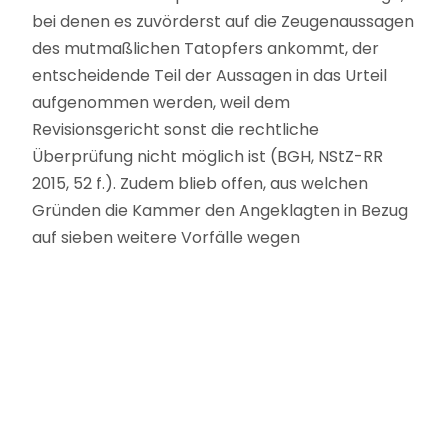
bei denen es zuvörderst auf die Zeugenaussagen
des mutmaßlichen Tatopfers ankommt, der
entscheidende Teil der Aussagen in das Urteil
aufgenommen werden, weil dem
Revisionsgericht sonst die rechtliche
Überprüfung nicht möglich ist (BGH, NStZ-RR
2015, 52 f.). Zudem blieb offen, aus welchen
Gründen die Kammer den Angeklagten in Bezug
auf sieben weitere Vorfälle wegen
Kindesmissbrauchs freigesprochen hat. Die
Kammer führte hierzu aus, dass „die insoweit
verbleibenden Unsicherheiten (…) darauf
(beruhen), dass die Anklage bereits vor
Erstellung des Glaubwürdigkeitsgutachtens
gefertigt worden“ war. Worauf die von dem
Landgericht Chemnitz erwähnten